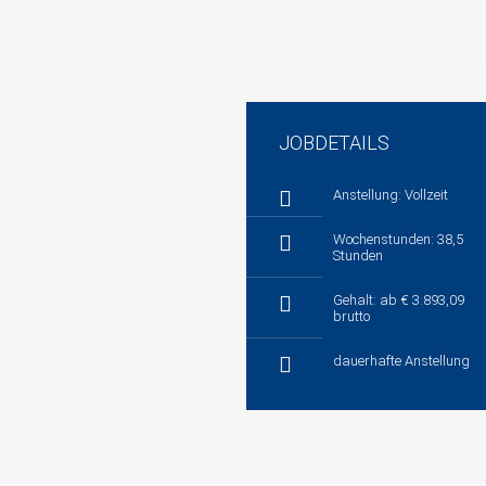
JOBDETAILS
Anstellung: Vollzeit
Wochenstunden: 38,5
Stunden
Gehalt: ab € 3.893,09
brutto
dauerhafte Anstellung