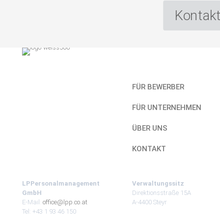
Kontakt
Kurzlinks
FÜR BEWERBER
FÜR UNTERNEHMEN
ÜBER UNS
KONTAKT
LPPersonalmanagement
Verwaltungssitz
GmbH
Direktionsstraße 15A
E-Mail:
office@lpp.co.at
A-4400 Steyr
Tel: +43 1 93 46 150