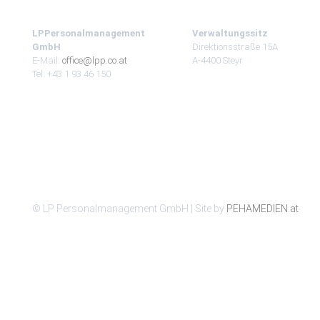
LPPersonalmanagement
Verwaltungssitz
GmbH
Direktionsstraße 15A
E-Mail:
office@lpp.co.at
A-4400 Steyr
Tel: +43 1 93 46 150
© LP Personalmanagement GmbH | Site by
PEHAMEDIEN.at