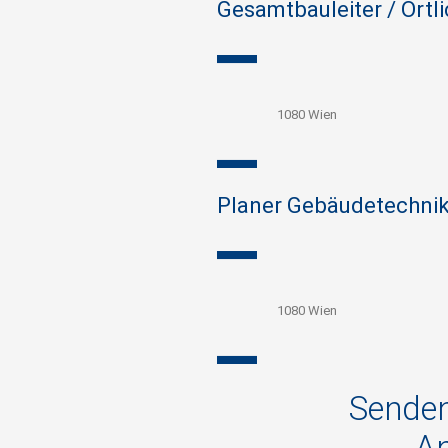
Gesamtbauleiter / Örtl
1080 Wien
Planer Gebäudetechni
1080 Wien
Senden
An