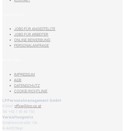
KONTAKT
Unser Service
JOBS FÜR ANGESTELLTE
JOBS FÜR ARBEITER
ONLINE BEWERBUNG
PERSONALANFRAGE
Rechtliches
IMPRESSUM
AGB
DATENSCHUTZ
COOKIE-RICHTLINIE
LPPersonalmanagement GmbH
E-Mail:
office@lpp.co.at
Tel: +43 1 93 46 150
Verwaltungssitz
Direktionsstraße 15A
A-4400 Steyr