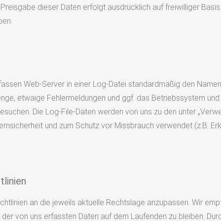
isgabe dieser Daten erfolgt ausdrücklich auf freiwilliger Basis.
ben.
erfassen Web-Server in einer Log-Datei standardmäßig den Name
enge, etwaige Fehlermeldungen und ggf. das Betriebssystem un
besuchen. Die Log-File-Daten werden von uns zu den unter „Ver
temsicherheit und zum Schutz vor Missbrauch verwendet (z.B. E
linien
chtlinien an die jeweils aktuelle Rechtslage anzupassen. Wir empf
 der von uns erfassten Daten auf dem Laufenden zu bleiben. Durc