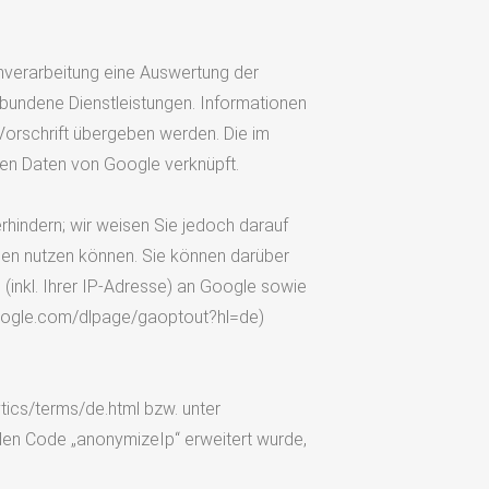
nverarbeitung eine Auswertung der
rbundene Dienstleistungen. Informationen
Vorschrift übergeben werden. Die im
ren Daten von Google verknüpft.
hindern; wir weisen Sie jedoch darauf
rden nutzen können. Sie können darüber
(inkl. Ihrer IP-Adresse) an Google sowie
.google.com/dlpage/gaoptout?hl=de)
ics/terms/de.html bzw. unter
 den Code „anonymizeIp“ erweitert wurde,