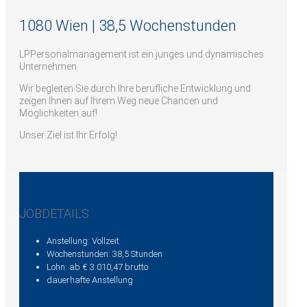
1080 Wien | 38,5 Wochenstunden
LPPersonalmanagement ist ein junges und dynamisches
Unternehmen.
Wir begleiten Sie durch Ihre berufliche Entwicklung und
zeigen Ihnen auf Ihrem Weg neue Chancen und
Möglichkeiten auf!
Unser Ziel ist Ihr Erfolg!
JOBDETAILS
Anstellung: Vollzeit
Wochenstunden: 38,5 Stunden
Lohn: ab € 3.010,47 brutto
dauerhafte Anstellung