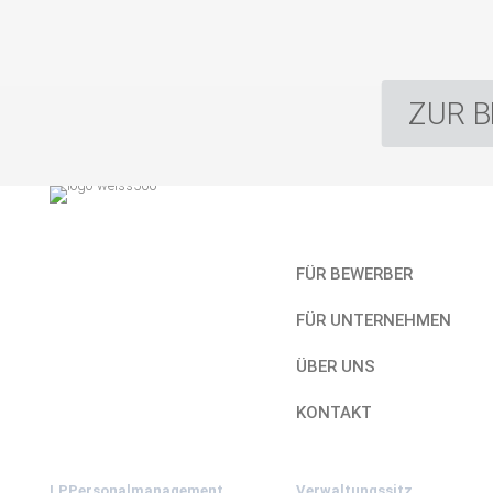
ZUR 
Kurzlinks
FÜR BEWERBER
FÜR UNTERNEHMEN
ÜBER UNS
KONTAKT
LPPersonalmanagement
Verwaltungssitz