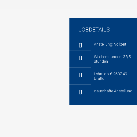
JOBDETAILS
Anstellung: Vollzeit
Wochenstunden: 38,5
Stunden
Lohn: ab € 2687,49
brutto
dauerhafte Anstellung