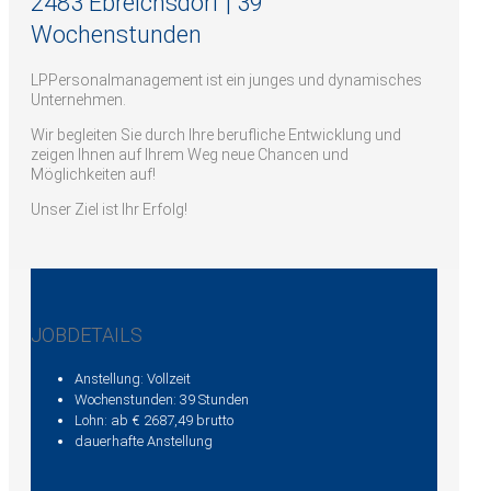
2483 Ebreichsdorf | 39
Wochenstunden
LPPersonalmanagement ist ein junges und dynamisches
Unternehmen.
Wir begleiten Sie durch Ihre berufliche Entwicklung und
zeigen Ihnen auf Ihrem Weg neue Chancen und
Möglichkeiten auf!
Unser Ziel ist Ihr Erfolg!
JOBDETAILS
Anstellung: Vollzeit
Wochenstunden: 39 Stunden
Lohn: ab € 2687,49 brutto
dauerhafte Anstellung