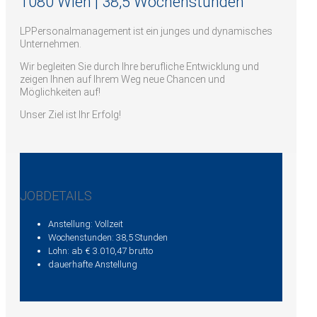
1080 Wien | 38,5 Wochenstunden
LPPersonalmanagement ist ein junges und dynamisches
Unternehmen.
Wir begleiten Sie durch Ihre berufliche Entwicklung und
zeigen Ihnen auf Ihrem Weg neue Chancen und
Möglichkeiten auf!
Unser Ziel ist Ihr Erfolg!
JOBDETAILS
Anstellung: Vollzeit
Wochenstunden: 38,5 Stunden
Lohn: ab € 3.010,47 brutto
dauerhafte Anstellung