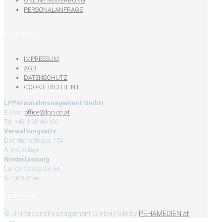
ONLINE BEWERBUNG
PERSONALANFRAGE
Rechtliches
IMPRESSUM
AGB
DATENSCHUTZ
COOKIE-RICHTLINIE
LPPersonalmanagement GmbH
E-Mail:
office@lpp.co.at
Tel: +43 1 93 46 150
Verwaltungssitz
Direktionsstraße 15A
A-4400 Steyr
Niederlassung
Lange Gasse 33/5A
A-1080 Wien
Find uns auf
© LP Personalmanagement GmbH | Site by
PEHAMEDIEN.at