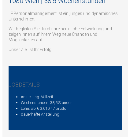
1080 Wien | 38,5 Wochenstunden
LPPersonalmanagement ist ein junges und dynamisches
Unternehmen.
Wir begleiten Sie durch Ihre berufliche Entwicklung und
zeigen Ihnen auf Ihrem Weg neue Chancen und
Möglichkeiten auf!
Unser Ziel ist Ihr Erfolg!
JOBDETAILS
Anstellung: Vollzeit
Wochenstunden: 38,5 Stunden
Lohn: ab € 3.010,47 brutto
dauerhafte Anstellung