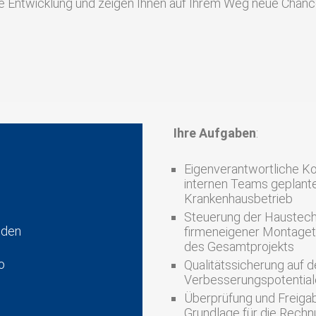
che Entwicklung und zeigen Ihnen auf Ihrem Weg neue Chanc
Ihre Aufgaben
:
Eigenverantwortliche Ko
internen Teams geplant
Krankenhausbetrieb
Steuerung der Haustech
nden
firmeneigener Montage
des Gesamtprojekts
o
Qualitätssicherung auf 
Verbesserungspotential
Überprüfung und Freiga
Grundlage für die Rech