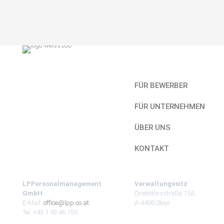
Kurzlinks
FÜR BEWERBER
FÜR UNTERNEHMEN
ÜBER UNS
KONTAKT
LPPersonalmanagement
Verwaltungssitz
GmbH
Direktionsstraße 15A
E-Mail:
office@lpp.co.at
A-4400 Steyr
Tel: +43 1 93 46 150