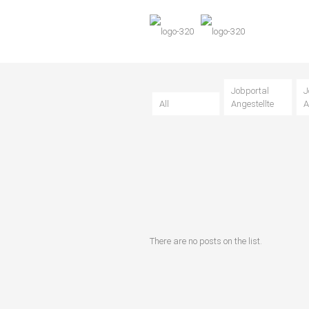
Jobportal
J
All
Angestellte
A
There are no posts on the list.