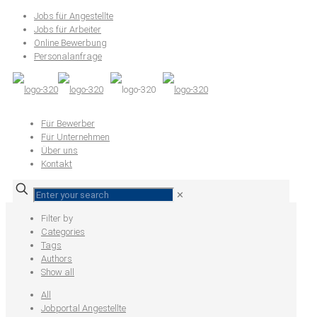
Jobs für Angestellte
Jobs für Arbeiter
Online Bewerbung
Personalanfrage
Für Bewerber
Für Unternehmen
Über uns
Kontakt
✕
Filter by
Categories
Tags
Authors
Show all
All
Jobportal Angestellte