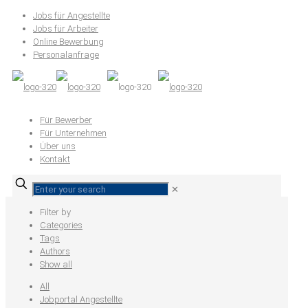
Jobs für Angestellte
Jobs für Arbeiter
Online Bewerbung
Personalanfrage
Für Bewerber
Für Unternehmen
Über uns
Kontakt
✕
Filter by
Categories
Tags
Authors
Show all
All
Jobportal Angestellte