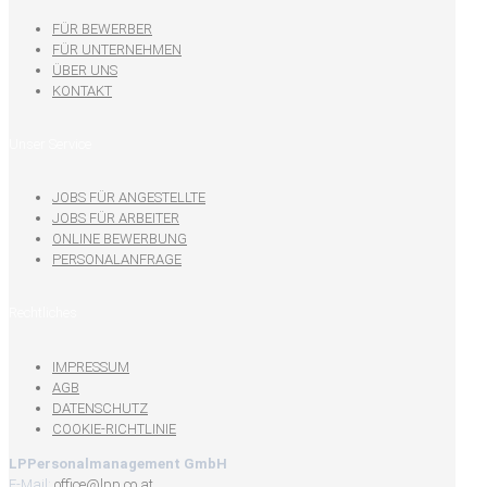
FÜR BEWERBER
FÜR UNTERNEHMEN
ÜBER UNS
KONTAKT
Unser Service
JOBS FÜR ANGESTELLTE
JOBS FÜR ARBEITER
ONLINE BEWERBUNG
PERSONALANFRAGE
Rechtliches
IMPRESSUM
AGB
DATENSCHUTZ
COOKIE-RICHTLINIE
LPPersonalmanagement GmbH
E-Mail:
office@lpp.co.at