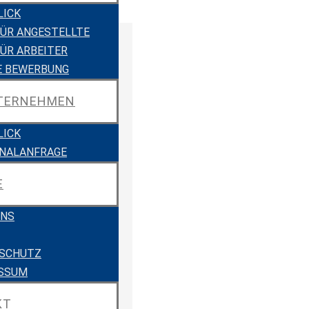
LICK
FÜR ANGESTELLTE
FÜR ARBEITER
E BEWERBUNG
NTERNEHMEN
LICK
NALANFRAGE
E
UNS
SCHUTZ
SSUM
KT