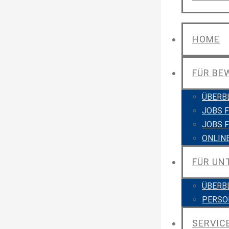
HOME
FÜR BE
ÜBERB
JOBS 
JOBS 
ONLIN
FÜR U
ÜBERB
PERSO
SERVIC