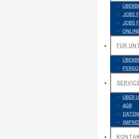
ÜBERB
JOBS 
JOBS 
ONLIN
FÜR U
ÜBERB
PERSO
SERVIC
ÜBER 
AGB
DATEN
IMPRE
KONTA