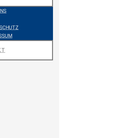
UNS
SCHUTZ
SSUM
KT