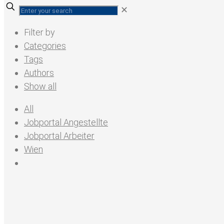
✕
Filter by
Categories
Tags
Authors
Show all
All
Jobportal Angestellte
Jobportal Arbeiter
Wien