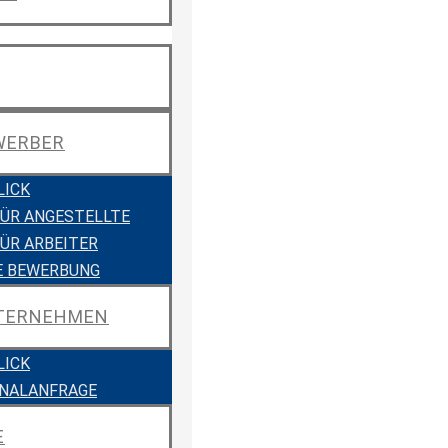
WERBER
LICK
FÜR ANGESTELLTE
FÜR ARBEITER
E BEWERBUNG
NTERNEHMEN
LICK
NALANFRAGE
E