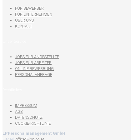
FÜR BEWERBER
FÜR UNTERNEHMEN
ÜBER UNS
KONTAKT
Unser Service
JOBS FÜR ANGESTELLTE
JOBS FÜR ARBEITER
ONLINE BEWERBUNG
PERSONALANFRAGE
Rechtliches
IMPRESSUM
AGB
DATENSCHUTZ
COOKIE-RICHTLINIE
LPPersonalmanagement GmbH
E-Mail:
office@lpp.co.at