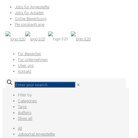
Jobs für Angestellte
Jobs für Arbeiter
Online Bewerbung
Personalanfrage
Für Bewerber
Für Unternehmen
Über uns
Kontakt
✕
Filter by
Categories
Tags
Authors
Show all
All
Jobportal Angestellte