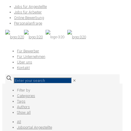
Jobs für Angestellte
Jobs für Arbeiter
Online Bewerbung
Personalanfrage
Für Bewerber
Für Unternehmen
Über uns
Kontakt
✕
Filter by
Categories
Tags
Authors
Show all
All
Jobportal Angestellte