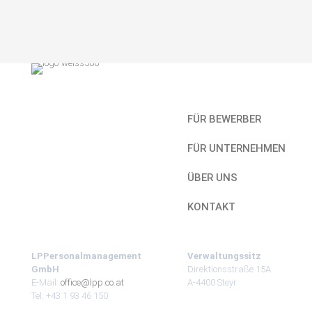
Kurzlinks
FÜR BEWERBER
FÜR UNTERNEHMEN
ÜBER UNS
KONTAKT
LPPersonalmanagement
Verwaltungssitz
GmbH
Direktionsstraße 15A
E-Mail:
office@lpp.co.at
A-4400 Steyr
Tel: +43 1 93 46 150