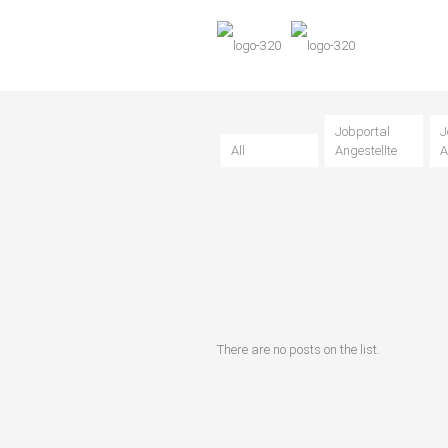
Jobportal
J
All
Angestellte
A
There are no posts on the list.