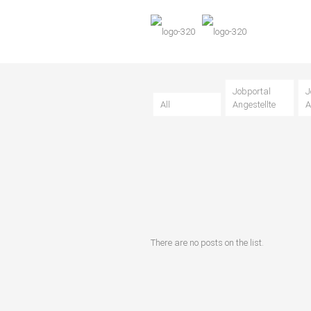
Jobportal
J
All
Angestellte
A
There are no posts on the list.