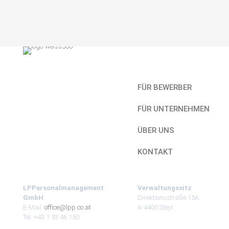
Kurzlinks
FÜR BEWERBER
FÜR UNTERNEHMEN
ÜBER UNS
KONTAKT
LPPersonalmanagement
Verwaltungssitz
GmbH
Direktionsstraße 15A
E-Mail:
office@lpp.co.at
A-4400 Steyr
Tel: +43 1 93 46 150