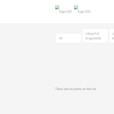
Jobportal
J
All
Angestellte
A
There are no posts on the list.