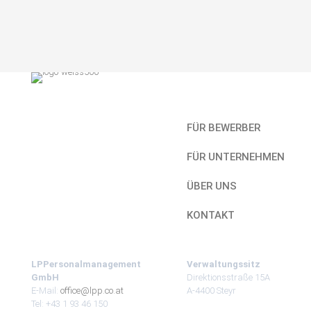
Kurzlinks
FÜR BEWERBER
FÜR UNTERNEHMEN
ÜBER UNS
KONTAKT
LPPersonalmanagement
Verwaltungssitz
GmbH
Direktionsstraße 15A
E-Mail:
office@lpp.co.at
A-4400 Steyr
Tel: +43 1 93 46 150