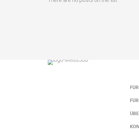
Kurz
FÜR
FÜR
ÜBE
KO