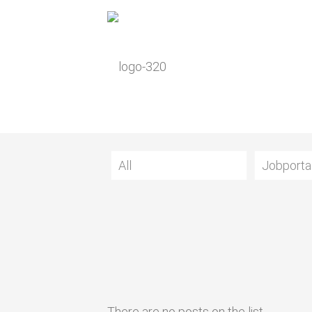
All
Jobporta
There are no posts on the list.