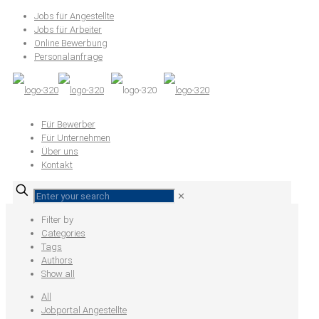
Jobs für Angestellte
Jobs für Arbeiter
Online Bewerbung
Personalanfrage
Für Bewerber
Für Unternehmen
Über uns
Kontakt
✕
Filter by
Categories
Tags
Authors
Show all
All
Jobportal Angestellte