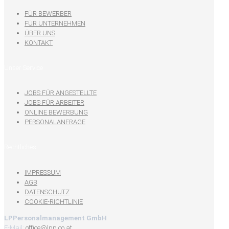
FÜR BEWERBER
FÜR UNTERNEHMEN
ÜBER UNS
KONTAKT
Unser Service
JOBS FÜR ANGESTELLTE
JOBS FÜR ARBEITER
ONLINE BEWERBUNG
PERSONALANFRAGE
Rechtliches
IMPRESSUM
AGB
DATENSCHUTZ
COOKIE-RICHTLINIE
LPPersonalmanagement GmbH
E-Mail:
office@lpp.co.at