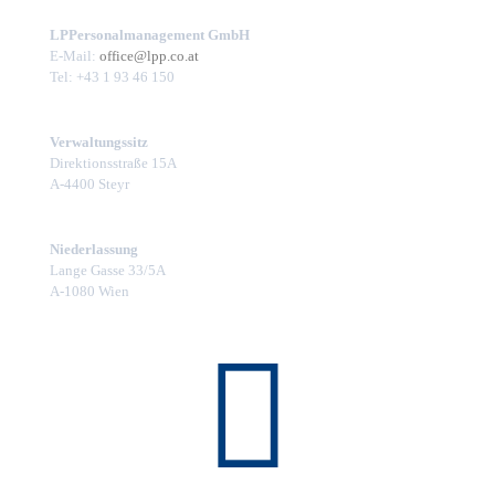
LPPersonalmanagement GmbH
E-Mail:
office@lpp.co.at
Tel: +43 1 93 46 150
Verwaltungssitz
Direktionsstraße 15A
A-4400 Steyr
Niederlassung
Lange Gasse 33/5A
A-1080 Wien