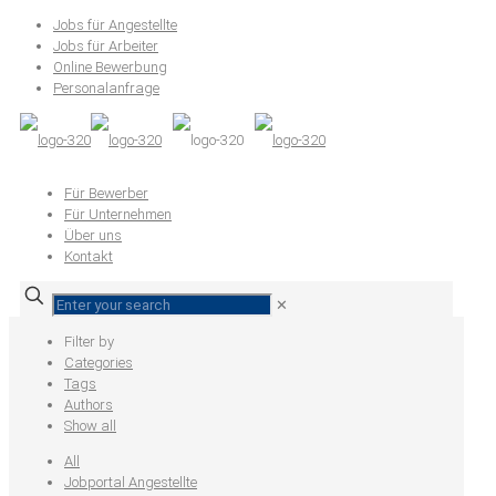
Jobs für Angestellte
Jobs für Arbeiter
Online Bewerbung
Personalanfrage
Für Bewerber
Für Unternehmen
Über uns
Kontakt
✕
Filter by
Categories
Tags
Authors
Show all
All
Jobportal Angestellte