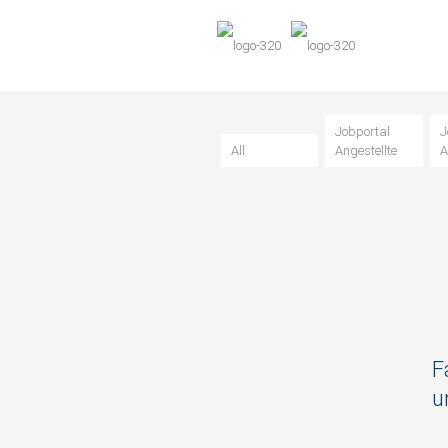
Jobportal
J
All
Angestellte
A
F
u