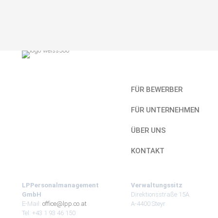
Kurzlinks
FÜR BEWERBER
FÜR UNTERNEHMEN
ÜBER UNS
KONTAKT
LPPersonalmanagement
Verwaltungssitz
GmbH
Direktionsstraße 15A
E-Mail:
office@lpp.co.at
A-4400 Steyr
Tel: +43 1 93 46 150