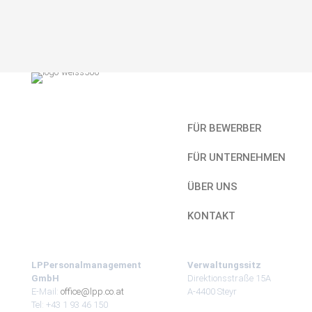
Kurzlinks
FÜR BEWERBER
FÜR UNTERNEHMEN
ÜBER UNS
KONTAKT
LPPersonalmanagement
Verwaltungssitz
GmbH
Direktionsstraße 15A
E-Mail:
office@lpp.co.at
A-4400 Steyr
Tel: +43 1 93 46 150