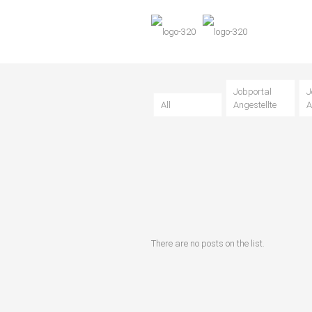
Jobportal
J
All
Angestellte
A
There are no posts on the list.