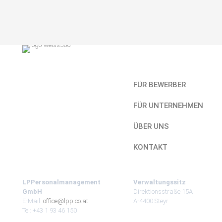
Kurzlinks
FÜR BEWERBER
FÜR UNTERNEHMEN
ÜBER UNS
KONTAKT
LPPersonalmanagement
Verwaltungssitz
GmbH
Direktionsstraße 15A
E-Mail:
office@lpp.co.at
A-4400 Steyr
Tel: +43 1 93 46 150