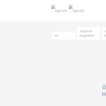
Jobportal
J
All
Angestellte
A
Ö
H